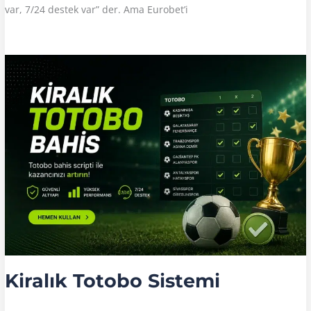
var, 7/24 destek var” der. Ama Eurobet’i
Kiralık
Daha Fazla Oku...
Eurobet
Sistemi
Kiralık Totobo Sistemi
Sistem Tanıtımları
/ Yazan
Cevher Özer
/
Eylül 14, 2025
/
5