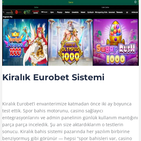
sadecebet
Kiralık Eurobet Sistemi
Sistem Tanıtımları
/ Yazan
Cevher Özer
/
Kasım 24, 2025
/
3
dakika okuma süresi
Kiralık Eurobet’i envanterimize katmadan önce iki ay boyunca
test ettik. Spor bahis motorunu, casino sağlayıcı
entegrasyonlarını ve admin panelinin günlük kullanım mantığını
parça parça inceledik. Şu an size aktardıklarım o testlerin
sonucu. Kiralık bahis sistemi pazarında her yazılım birbirine
benziyormuş gibi görünür — hepsi “spor bahisleri var, casino