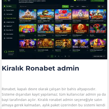
Kiralık Ronabet admin
Sistem Tanıtımları
/ Yazan
Cevher Özer
/
Haziran 4, 2026
/
3
dakika okuma süresi
Ronabet, kapalı devre olarak çalışan bir bahis altyapısıdır.
Sisteme dışarıdan kayıt yapılamaz; tüm kullanıcılar admin ya da
bayi tarafından açılır. Kiralık ronabet admin seçeneğiyle satın
almaya gerek kalmadan, aylık paket üzerinden bu sistemi kendi