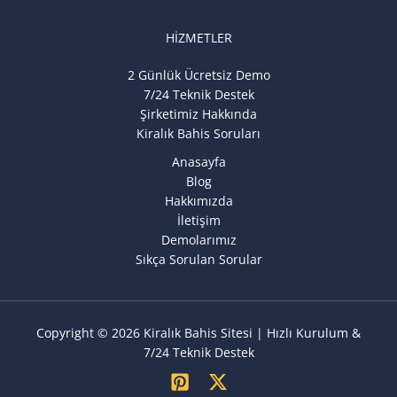
HİZMETLER
2 Günlük Ücretsiz Demo
7/24 Teknik Destek
Şirketimiz Hakkında
Kiralık Bahis Soruları
Anasayfa
Blog
Hakkımızda
İletişim
Demolarımız
Sıkça Sorulan Sorular
Copyright © 2026 Kiralık Bahis Sitesi | Hızlı Kurulum &
7/24 Teknik Destek