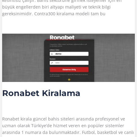
kesintisiz çalışır. Bahis sektörüne girmek isteyenler için en
büyük engellerden biri altyapı maliyeti ve teknik bilgi
gereksinimidir. Contra300 kiralama modeli tam bu
Contra300
Daha Fazla Oku...
Kirala
Ronabet Kiralama
Sistem Tanıtımları
/ Yazan
Cevher Özer
/
Eylül 3, 2025
/
5 dakika
okuma süresi
Ronabet kirala güncel bahis siteleri arasında profesyonel ve
uzman olarak Türkiye’de hizmet veren en popüler sistemler
arasında 1 numara da bulunmaktadır. Futbol, ​​basketbol ve canlı