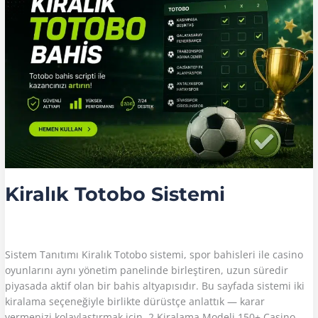
Arka
Plan,
Panel
ve
Fiyatlar
Kiralık Totobo Sistemi
Sistem Tanıtımları
/ Yazan
Cevher Özer
/
Eylül 14, 2025
/
5
dakika okuma süresi
Sistem Tanıtımı Kiralık Totobo sistemi, spor bahisleri ile casino
oyunlarını aynı yönetim panelinde birleştiren, uzun süredir
piyasada aktif olan bir bahis altyapısıdır. Bu sayfada sistemi iki
kiralama seçeneğiyle birlikte dürüstçe anlattık — karar
vermenizi kolaylaştırmak için. 2 Kiralama Modeli 150+ Casino