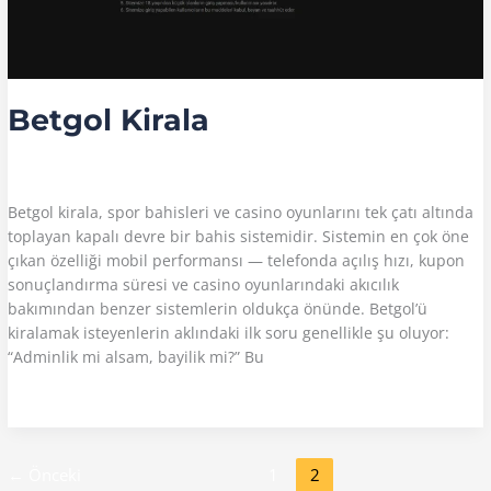
Betgol Kirala
1 Yorum
/
Sistem Tanıtımları
/ Yazan
Cevher Özer
/
Eylül 2, 2025
/
5 dakika okuma süresi
Betgol kirala, spor bahisleri ve casino oyunlarını tek çatı altında
toplayan kapalı devre bir bahis sistemidir. Sistemin en çok öne
çıkan özelliği mobil performansı — telefonda açılış hızı, kupon
sonuçlandırma süresi ve casino oyunlarındaki akıcılık
bakımından benzer sistemlerin oldukça önünde. Betgol’ü
kiralamak isteyenlerin aklındaki ilk soru genellikle şu oluyor:
“Adminlik mi alsam, bayilik mi?” Bu
Betgol
Daha Fazla Oku...
Kirala
←
Önceki
1
2