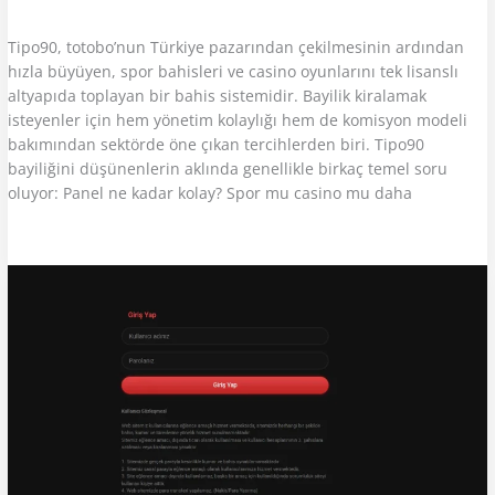
okuma süresi
Tipo90, totobo’nun Türkiye pazarından çekilmesinin ardından
hızla büyüyen, spor bahisleri ve casino oyunlarını tek lisanslı
altyapıda toplayan bir bahis sistemidir. Bayilik kiralamak
isteyenler için hem yönetim kolaylığı hem de komisyon modeli
bakımından sektörde öne çıkan tercihlerden biri. Tipo90
bayiliğini düşünenlerin aklında genellikle birkaç temel soru
oluyor: Panel ne kadar kolay? Spor mu casino mu daha
Tipo90
Daha Fazla Oku...
Bayilik
kirala