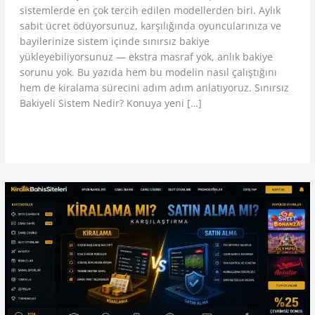
sistemlerde en çok tercih edilen modellerden biri. Aylık
sabit ücret ödüyorsunuz, karşılığında oyuncularınıza ve
bayilerinize sistem içinde sınırsız bakiye
yükleyebiliyorsunuz — ekstra masraf yok, anlık bakiye
sorunu yok. Bu yazıda hem bu modelin nasıl çalıştığını
hem de kiralama sürecini adım adım anlatıyoruz. Sınırsız
Bakiyeli Sistem Nedir? Konuya yeni […]
Sınırsız
Read More »
bakiyeli
bahis
sitesi
nasıl
kiralanır?