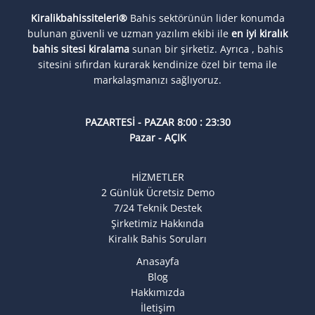
Kiralikbahissiteleri®
Bahis sektörünün lider konumda
bulunan güvenli ve uzman yazılım ekibi ile
en iyi kiralık
bahis sitesi kiralama
sunan bir şirketiz. Ayrıca , bahis
sitesini sıfırdan kurarak kendinize özel bir tema ile
markalaşmanızı sağlıyoruz.
PAZARTESİ - PAZAR
8:00 : 23:30
Pazar - AÇIK
HİZMETLER
2 Günlük Ücretsiz Demo
7/24 Teknik Destek
Şirketimiz Hakkında
Kiralık Bahis Soruları
Anasayfa
Blog
Hakkımızda
İletişim