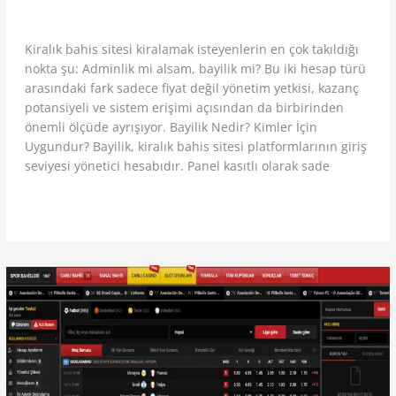
Bahis Sitesi Kiralama Rehberi
/
Cevher Özer
/
Mayıs 23,
2026
Kiralık bahis sitesi kiralamak isteyenlerin en çok takıldığı
nokta şu: Adminlik mi alsam, bayilik mi? Bu iki hesap türü
arasındaki fark sadece fiyat değil yönetim yetkisi, kazanç
potansiyeli ve sistem erişimi açısından da birbirinden
önemli ölçüde ayrışıyor. Bayilik Nedir? Kimler İçin
Uygundur? Bayilik, kiralık bahis sitesi platformlarının giriş
seviyesi yönetici hesabıdır. Panel kasıtlı olarak sade
Adminlik
Read More »
mi
Bayilik
mi?