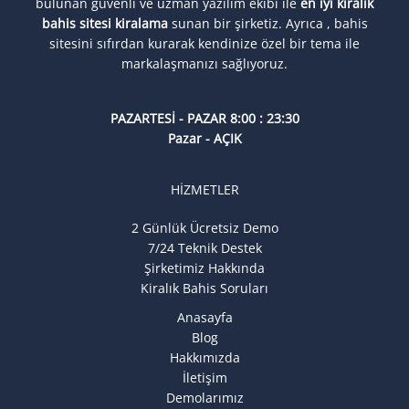
bulunan güvenli ve uzman yazılım ekibi ile
en iyi kiralık
bahis sitesi kiralama
sunan bir şirketiz. Ayrıca , bahis
sitesini sıfırdan kurarak kendinize özel bir tema ile
markalaşmanızı sağlıyoruz.
PAZARTESİ - PAZAR
8:00 : 23:30
Pazar - AÇIK
HİZMETLER
2 Günlük Ücretsiz Demo
7/24 Teknik Destek
Şirketimiz Hakkında
Kiralık Bahis Soruları
Anasayfa
Blog
Hakkımızda
İletişim
Demolarımız