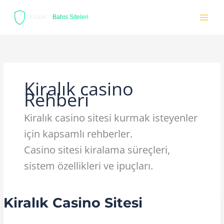
İçeriğe
atla
Kiralık casino
Rehberi
Kiralık casino sitesi kurmak isteyenler
için kapsamlı rehberler.
Casino sitesi kiralama süreçleri,
sistem özellikleri ve ipuçları.
Kiralık Casino Sitesi
Kiralık casino Rehberi
/ Yazan
Cevher Özer
/
Nisan 9, 2026
/
3